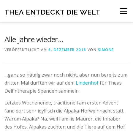
Zum
Menü
THEA ENTDECKT DIE WELT
Inhalt
springen
ÜBER THEA
DELFINTHERAPIE
ADELI
Alle Jahre wieder…
VERÖFFENTLICHT AM
6. DEZEMBER 2018
VON
SIMONE
PRESSE
SPENDEN
BLOG
IMPRESSUM
…ganz so häufig zwar noch nicht, aber nun bereits zum
dritten Mal durften wir auf dem
Lindenhof
für Theas
Delfintherapie Spenden sammeln.
Letztes Wochenende, traditionell am ersten Advent
fand dort sehr idyllisch die Alpaka-Hofweihnacht statt.
Warum Alpaka? Na, weil Familie Maurer, die Inhaber
des Hofes, Alpakas züchten und die Tiere auf dem Hof