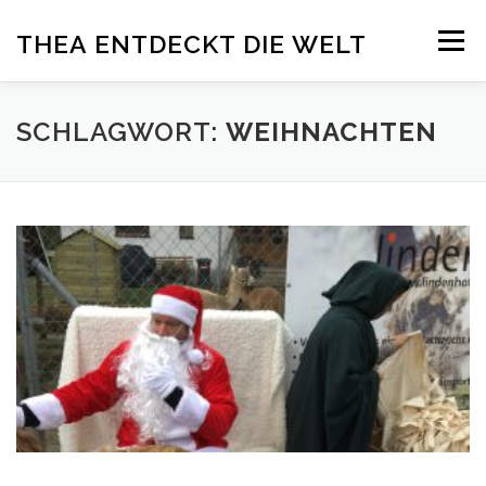
Zum
Menü
THEA ENTDECKT DIE WELT
Inhalt
springen
ÜBER THEA
DELFINTHERAPIE
ADELI
SCHLAGWORT:
WEIHNACHTEN
PRESSE
SPENDEN
BLOG
IMPRESSUM