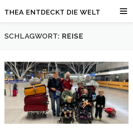
Zum
Menü
THEA ENTDECKT DIE WELT
Inhalt
springen
ÜBER THEA
DELFINTHERAPIE
ADELI
SCHLAGWORT:
REISE
PRESSE
SPENDEN
BLOG
IMPRESSUM