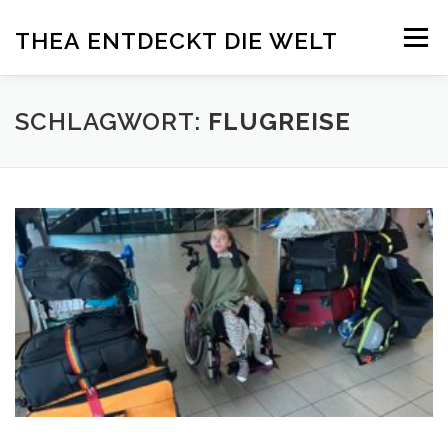
Zum
Menü
THEA ENTDECKT DIE WELT
Inhalt
springen
ÜBER THEA
DELFINTHERAPIE
ADELI
SCHLAGWORT:
FLUGREISE
PRESSE
SPENDEN
BLOG
IMPRESSUM