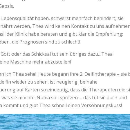
Sepsis.
 Lebensqualität haben, schwerst mehrfach behindert, sie
ernährt werden, Thea wird keinen Kontakt zu uns aufnehmen
sil der Klinik habe beraten und gibt klar die Empfehlung:
eben, die Prognosen sind zu schlecht!
 Gott oder das Schicksal tut sein übriges dazu…Thea
s keine Maschine mehr abzustellen!
ich Thea sehe! Heute begann ihre 2. Delfintherapie – sie i
delfin wieder zu sehen, ist neugierig, beinahe
uerung auf Karten so eindeutig, dass die Therapeuten die s
as sie möchte: Nubia soll spritzen … das tut sie auch und
ia kommt und gibt Thea schnell einen Versöhnungskuss!