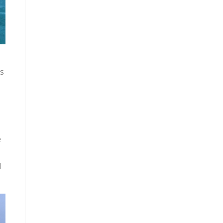
as
e
l