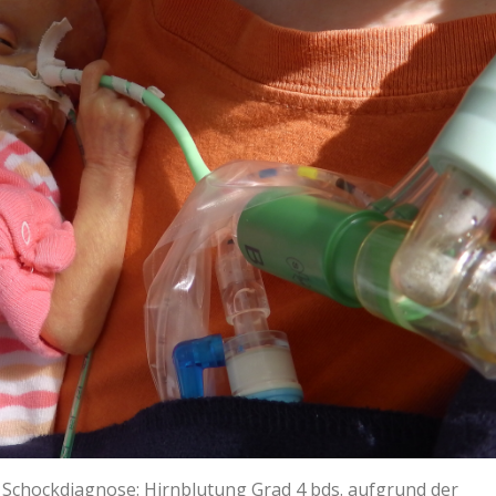
r Schockdiagnose: Hirnblutung Grad 4 bds. aufgrund der