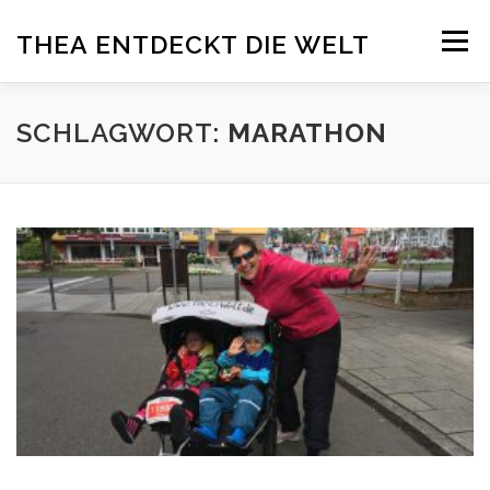
Zum
Menü
THEA ENTDECKT DIE WELT
Inhalt
springen
ÜBER THEA
DELFINTHERAPIE
ADELI
SCHLAGWORT:
MARATHON
PRESSE
SPENDEN
BLOG
IMPRESSUM