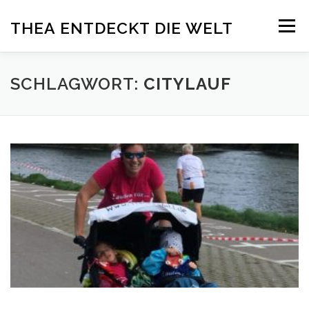
Zum
Menü
THEA ENTDECKT DIE WELT
Inhalt
springen
ÜBER THEA
DELFINTHERAPIE
ADELI
SCHLAGWORT:
CITYLAUF
PRESSE
SPENDEN
BLOG
IMPRESSUM