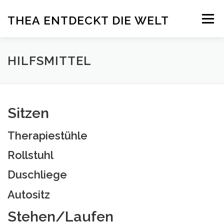
Zum
Menü
THEA ENTDECKT DIE WELT
Inhalt
springen
ÜBER THEA
DELFINTHERAPIE
ADELI
HILFSMITTEL
PRESSE
SPENDEN
BLOG
IMPRESSUM
Sitzen
Therapiestühle
Rollstuhl
Duschliege
Autositz
Stehen/Laufen